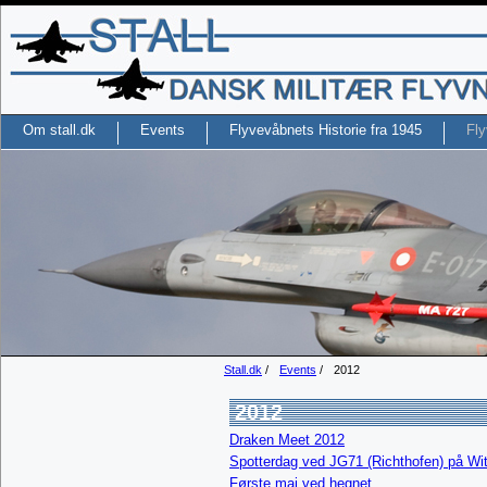
Om stall.dk
Events
Flyvevåbnets Historie fra 1945
Fly
Stall.dk
/
Events
/
2012
2012
Draken Meet 2012
Spotterdag ved JG71 (Richthofen) på W
Første maj ved hegnet.