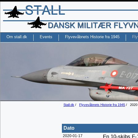
Om stall.dk
Events
Flyvevåbnets Historie fra 1945
Fly
Stall.dk
/
Flyvevåbnets Historie fra 1945
/
2020
Dato
2020-01-17
En 10-skibs F-1