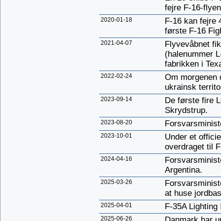
fejre F-16-flye
2020-01-18
F-16 kan fejre
første F-16 Fig
2021-04-07
Flyvevåbnet fik
(halenummer L-
fabrikken i Te
2022-02-24
Om morgenen d.
ukrainsk territ
2023-09-14
De første fire 
Skrydstrup.
2023-08-20
Forsvarsministe
2023-10-01
Under et offici
overdraget til 
2024-04-16
Forsvarsministe
Argentina.
2025-03-26
Forsvarsministe
at huse jordbas
2025-04-01
F-35A Lighting 
2025-06-26
Danmark har un