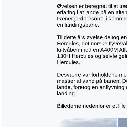
Øvelsen er beregnet til at t
erfaring i at lande på en alte
træner jordpersonel
i
kommuni
en landingsbane.
Til dette års øvelse deltog 
Hercules, det norske flyvev
luftvåben med en A400M Atla
130H Hercules og selvfølge
Hercules.
Desværre var forholdene mege
masser af vand på banen. Dett
lande, foretog en anflyvning o
landing.
Billederne nedenfor er et lill