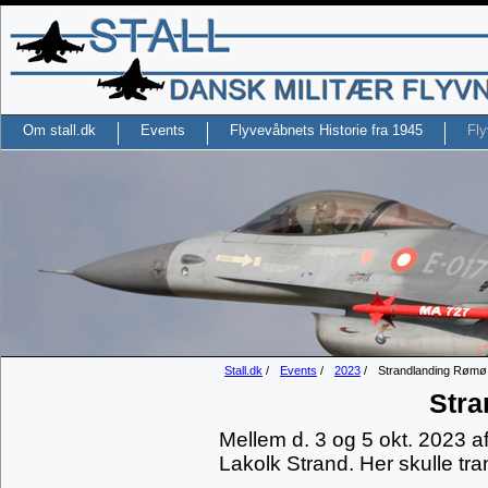
Om stall.dk
Events
Flyvevåbnets Historie fra 1945
Fly
Stall.dk
/
Events
/
2023
/
Strandlanding Rømø
Str
Mellem d. 3 og 5 okt. 2023 a
Lakolk Strand. Her skulle tra