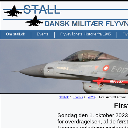
Om stall.dk
Events
Flyvevåbnets Historie fra 1945
Fly
Stall.dk
/
Events
/
2023
/
First Aircraft Arrival
Firs
Søndag den 1. oktober 2023 a
for overdragelsen, af de først
I samme anledning invitered