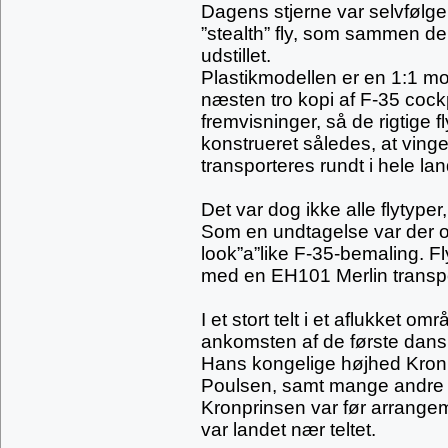
Dagens stjerne var selvfølge
”stealth” fly, som sammen de
udstillet.
Plastikmodellen er en 1:1 mo
næsten tro kopi af F-35 cockp
fremvisninger, så de rigtige fl
konstrueret således, at ving
transporteres rundt i hele lan
Det var dog ikke alle flytype
Som en undtagelse var der og
look”a”like F-35-bemaling. F
med en EH101 Merlin transpo
I et stort telt i et aflukket o
ankomsten af de første dansk
Hans kongelige højhed Kronp
Poulsen, samt mange andre of
Kronprinsen var før arrange
var landet nær teltet.