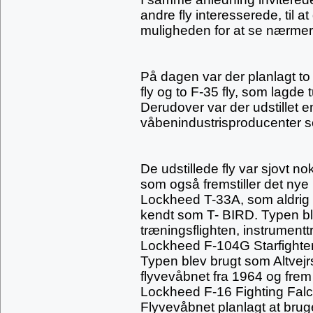
andre fly interesserede, til 
muligheden for at se nærmere
På dagen var der planlagt to
fly og to F-35 fly, som lagde
Derudover var der udstillet en
våbenindustrisproducenter 
De udstillede fly var sjovt 
som også fremstiller det nye F
Lockheed T-33A, som aldrig er
kendt som T- BIRD. Typen bl
træningsflighten, instrumentt
Lockheed F-104G Starfighteren
Typen blev brugt som Altvejrs 
flyvevåbnet fra 1964 og frem 
Lockheed F-16 Fighting Falco
Flyvevåbnet planlagt at brug