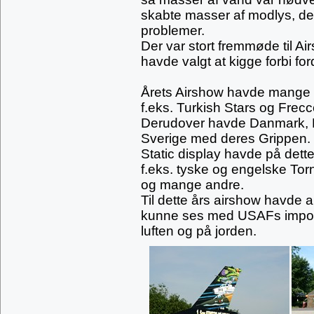
skabte masser af modlys, der
problemer.
Der var stort fremmøde til 
havde valgt at kigge forbi for
Årets Airshow havde mange fo
f.eks. Turkish Stars og Frecc
Derudover havde Danmark, Be
Sverige med deres Grippen.
Static display havde på dett
f.eks. tyske og engelske Tor
og mange andre.
Til dette års airshow havde a
kunne ses med USAFs impon
luften og på jorden.