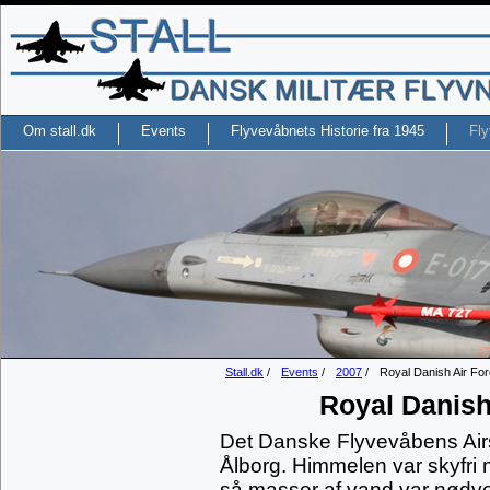
Om stall.dk
Events
Flyvevåbnets Historie fra 1945
Fly
Stall.dk
/
Events
/
2007
/
Royal Danish Air Fo
Royal Danish
Det Danske Flyvevåbens Airs
Ålborg. Himmelen var skyfri 
så masser af vand var nødvend